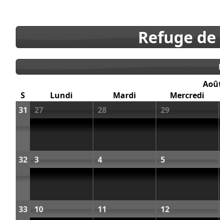
Refuge de
Aoû
S
Lundi
Mardi
Mercredi
31
27
28
29
32
3
4
5
33
10
11
12