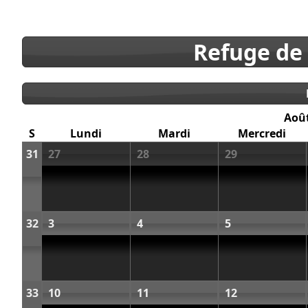
Refuge de
Aoû
S
Lundi
Mardi
Mercredi
31
27
28
29
32
3
4
5
33
10
11
12