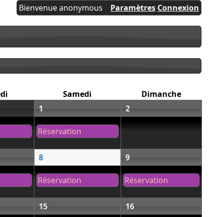
Bienvenue anonymous
Paramètres
Connexion
di
Samedi
Dimanche
1
2
Réservation
8
9
Réservation
Réservation
15
16