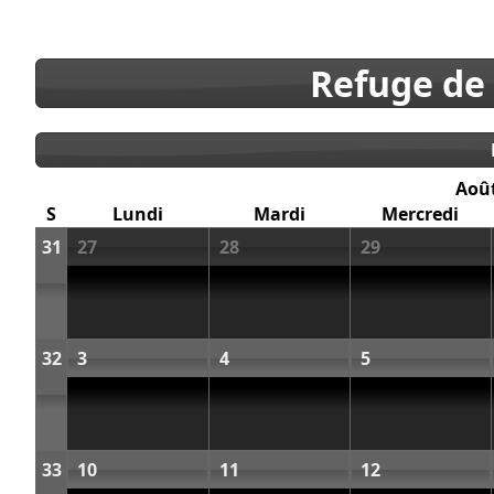
Refuge de
Aoû
S
Lundi
Mardi
Mercredi
31
27
28
29
32
3
4
5
33
10
11
12