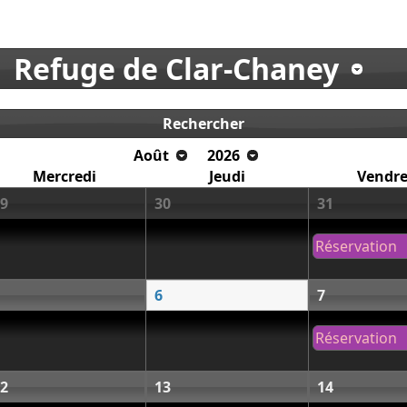
Refuge de Clar-Chaney
Rechercher
Août
2026
Mercredi
Jeudi
Vendre
9
30
31
Réservation
6
7
Réservation
2
13
14