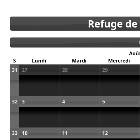
Refuge de
Aoû
S
Lundi
Mardi
Mercredi
31
27
28
29
32
3
4
5
33
10
11
12