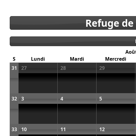
Refuge de
Aoû
S
Lundi
Mardi
Mercredi
31
27
28
29
32
3
4
5
33
10
11
12