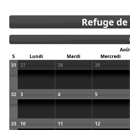
Refuge de
Aoû
S
Lundi
Mardi
Mercredi
31
27
28
29
32
3
4
5
33
10
11
12