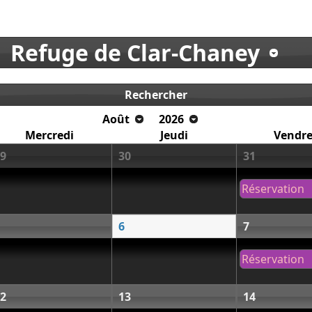
Refuge de Clar-Chaney
Rechercher
Août
2026
Mercredi
Jeudi
Vendre
9
30
31
Réservation
6
7
Réservation
2
13
14