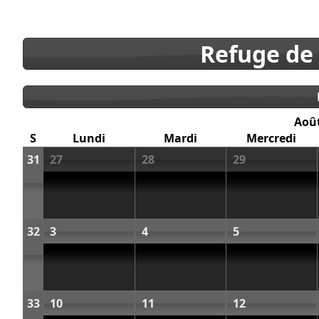
Refuge de
Aoû
S
Lundi
Mardi
Mercredi
31
27
28
29
32
3
4
5
33
10
11
12