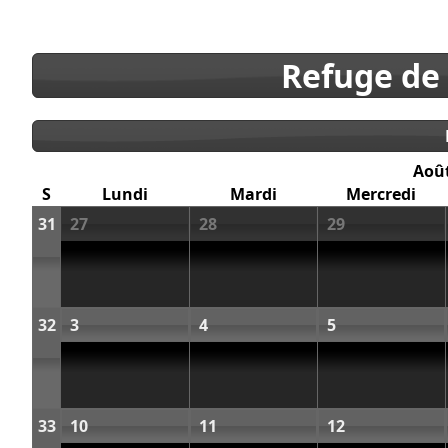
Refuge de
Aoû
S
Lundi
Mardi
Mercredi
31
27
28
29
32
3
4
5
33
10
11
12