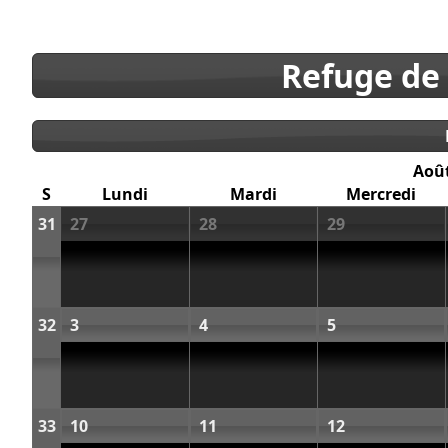
Refuge de
Aoû
S
Lundi
Mardi
Mercredi
31
27
28
29
32
3
4
5
33
10
11
12