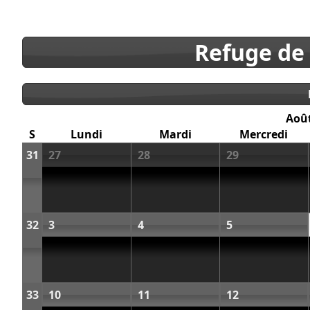
Refuge de
Aoû
S
Lundi
Mardi
Mercredi
31
27
28
29
32
3
4
5
33
10
11
12