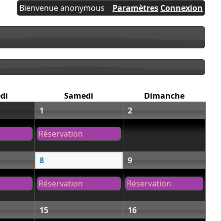
Bienvenue anonymous
Paramètres
Connexion
di
Samedi
Dimanche
1
2
Réservation
8
9
Réservation
Réservation
15
16