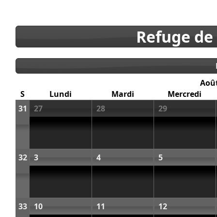
Refuge de
Aoû
S
Lundi
Mardi
Mercredi
31
27
28
29
32
3
4
5
33
10
11
12