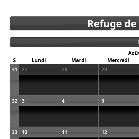
Refuge de
Aoû
S
Lundi
Mardi
Mercredi
31
27
28
29
32
3
4
5
33
10
11
12