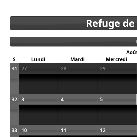
Refuge de
Aoû
S
Lundi
Mardi
Mercredi
31
27
28
29
32
3
4
5
33
10
11
12