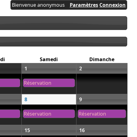
Bienvenue anonymous
Paramètres
Connexion
di
Samedi
Dimanche
1
2
Réservation
8
9
Réservation
Réservation
15
16