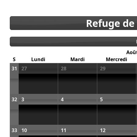
Refuge de
Aoû
S
Lundi
Mardi
Mercredi
31
27
28
29
32
3
4
5
33
10
11
12