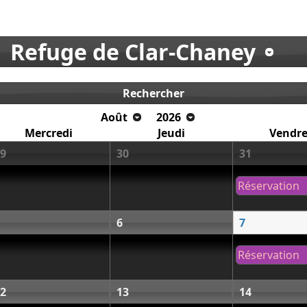
Refuge de Clar-Chaney
Rechercher
Août
2026
Mercredi
Jeudi
Vendre
9
30
31
Réservation
6
7
Réservation
2
13
14