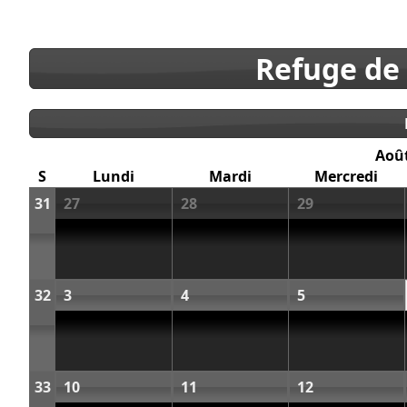
Refuge de
Aoû
S
Lundi
Mardi
Mercredi
31
27
28
29
32
3
4
5
33
10
11
12