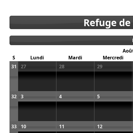
Refuge de
Aoû
S
Lundi
Mardi
Mercredi
31
27
28
29
32
3
4
5
33
10
11
12