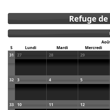
Refuge de
Aoû
S
Lundi
Mardi
Mercredi
31
27
28
29
32
3
4
5
33
10
11
12