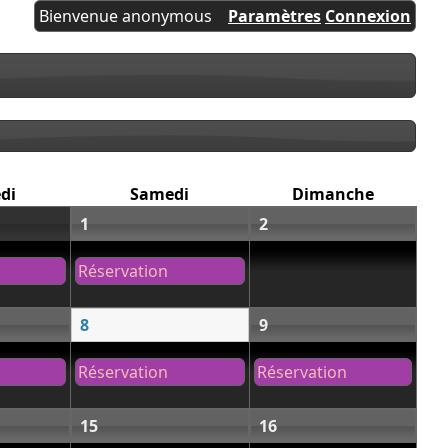
Bienvenue anonymous
Paramètres
Connexion
di
Samedi
Dimanche
1
2
Réservation
8
9
Réservation
Réservation
15
16