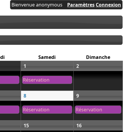
Bienvenue anonymous
Paramètres
Connexion
di
Samedi
Dimanche
1
2
Réservation
8
9
Réservation
Réservation
15
16