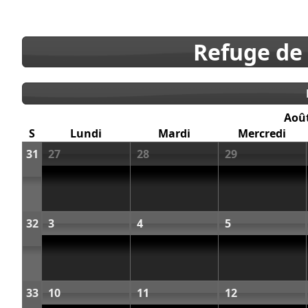
Refuge de
Aoû
S
Lundi
Mardi
Mercredi
31
27
28
29
32
3
4
5
33
10
11
12