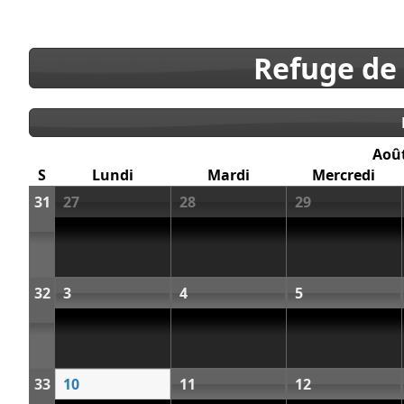
Refuge de
Aoû
S
Lundi
Mardi
Mercredi
31
27
28
29
32
3
4
5
33
10
11
12