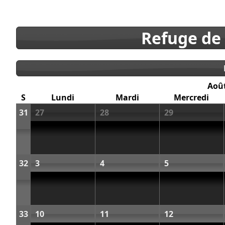
Refuge de
Aoû
S
Lundi
Mardi
Mercredi
31
27
28
29
32
3
4
5
33
10
11
12