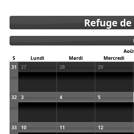
Refuge de
Aoû
S
Lundi
Mardi
Mercredi
31
27
28
29
32
3
4
5
33
10
11
12