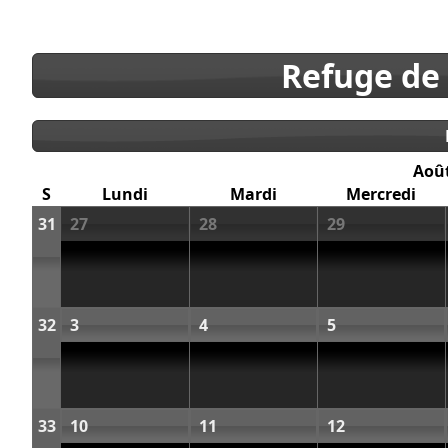
Refuge de
Aoû
S
Lundi
Mardi
Mercredi
31
27
28
29
32
3
4
5
33
10
11
12