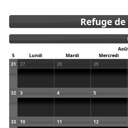
Refuge de
Aoû
S
Lundi
Mardi
Mercredi
31
27
28
29
32
3
4
5
33
10
11
12