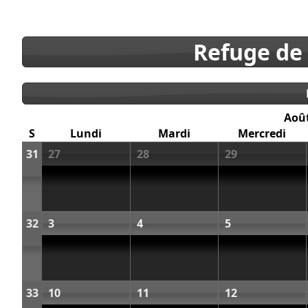
Refuge de
Aoû
S
Lundi
Mardi
Mercredi
31
27
28
29
32
3
4
5
33
10
11
12