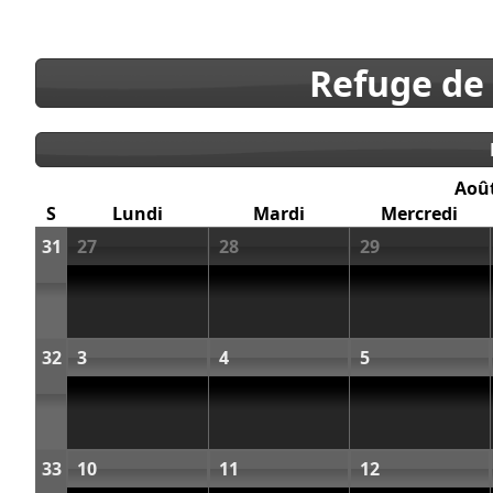
Refuge de
Aoû
S
Lundi
Mardi
Mercredi
31
27
28
29
32
3
4
5
33
10
11
12