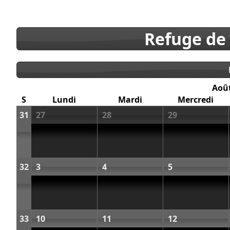
Refuge de
Aoû
S
Lundi
Mardi
Mercredi
31
27
28
29
32
3
4
5
33
10
11
12