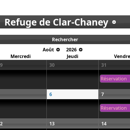
Refuge de Clar-Chaney
Rechercher
Août
2026
Mercredi
Jeudi
Vendre
9
30
31
Réservation
6
7
Réservation
2
13
14