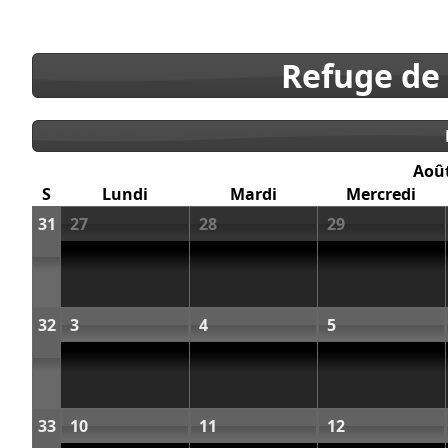
Refuge de
Aoû
S
Lundi
Mardi
Mercredi
31
27
28
29
32
3
4
5
33
10
11
12