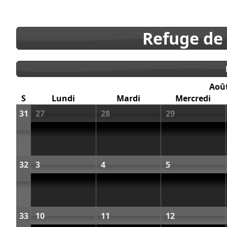
Refuge de
Aoû
S
Lundi
Mardi
Mercredi
31
27
28
29
32
3
4
5
33
10
11
12