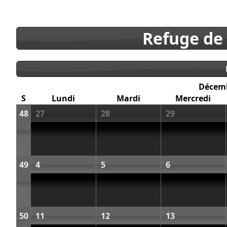
Refuge de
Décem
S
Lundi
Mardi
Mercredi
48
27
28
29
49
4
5
6
50
11
12
13