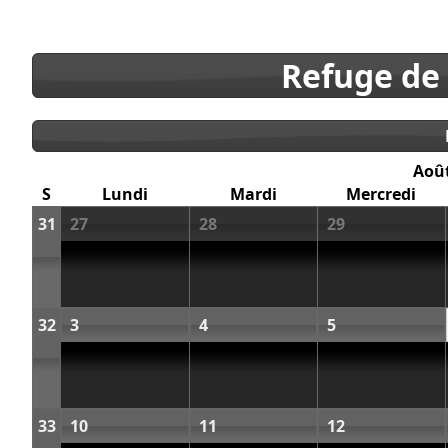
Refuge de
Aoû
S
Lundi
Mardi
Mercredi
31
27
28
29
32
3
4
5
33
10
11
12