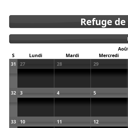
Refuge de
Aoû
S
Lundi
Mardi
Mercredi
31
27
28
29
32
3
4
5
33
10
11
12