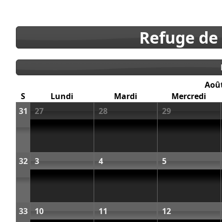
Refuge de
Aoû
S
Lundi
Mardi
Mercredi
31
27
28
29
32
3
4
5
33
10
11
12