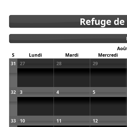
Refuge de
Aoû
S
Lundi
Mardi
Mercredi
31
27
28
29
32
3
4
5
33
10
11
12