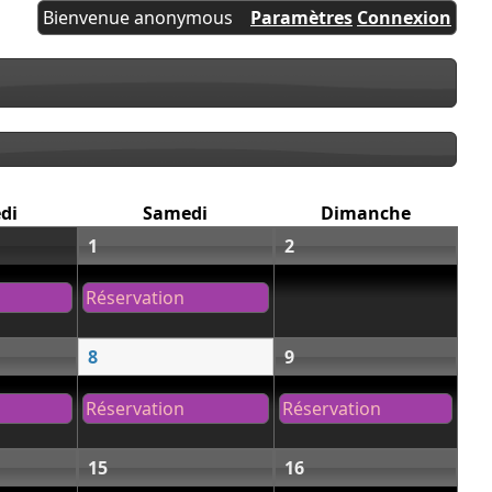
Bienvenue anonymous
Paramètres
Connexion
di
Samedi
Dimanche
1
2
Réservation
8
9
Réservation
Réservation
15
16