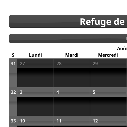
Refuge de
Aoû
S
Lundi
Mardi
Mercredi
31
27
28
29
32
3
4
5
33
10
11
12