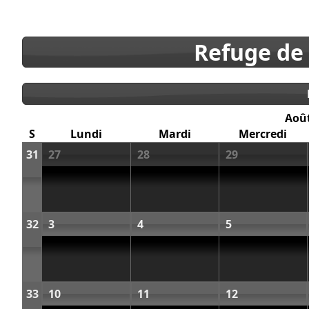
Refuge de
Aoû
S
Lundi
Mardi
Mercredi
31
27
28
29
32
3
4
5
33
10
11
12