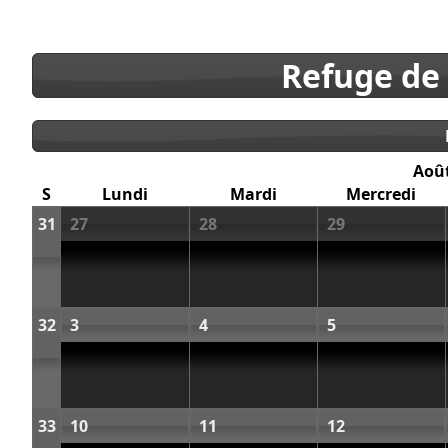
Refuge de
Aoû
S
Lundi
Mardi
Mercredi
31
27
28
29
32
3
4
5
33
10
11
12