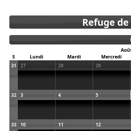
Refuge de
Aoû
S
Lundi
Mardi
Mercredi
31
27
28
29
32
3
4
5
33
10
11
12