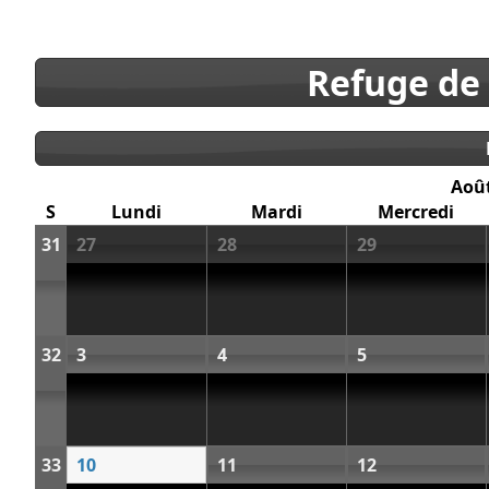
Refuge de
Aoû
S
Lundi
Mardi
Mercredi
31
27
28
29
32
3
4
5
33
10
11
12