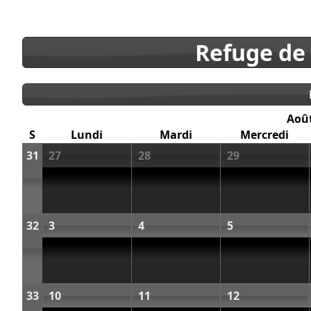
Refuge de
Aoû
S
Lundi
Mardi
Mercredi
31
27
28
29
32
3
4
5
33
10
11
12