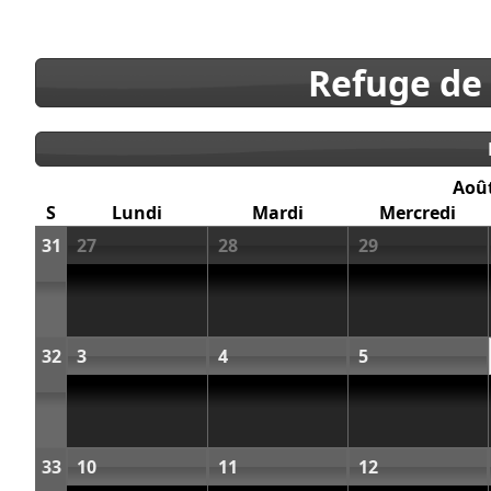
Refuge de
Aoû
S
Lundi
Mardi
Mercredi
31
27
28
29
32
3
4
5
33
10
11
12